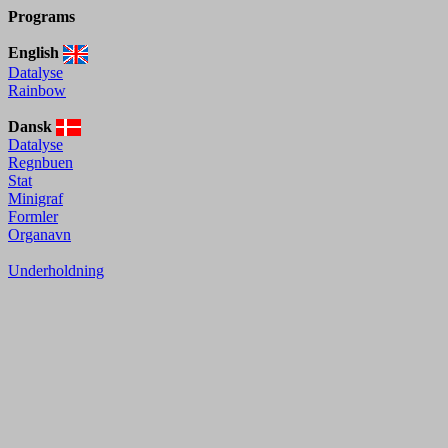
Programs
English
Datalyse
Rainbow
Dansk
Datalyse
Regnbuen
Stat
Minigraf
Formler
Organavn
Underholdning